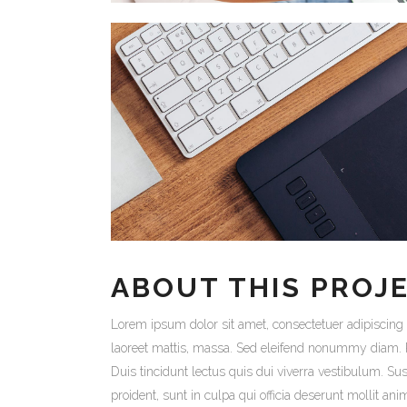
ABOUT THIS PROJ
Lorem ipsum dolor sit amet, consectetuer adipiscing
laoreet mattis, massa. Sed eleifend nonummy diam. P
Duis tincidunt lectus quis dui viverra vestibulum. S
proident, sunt in culpa qui officia deserunt mollit an