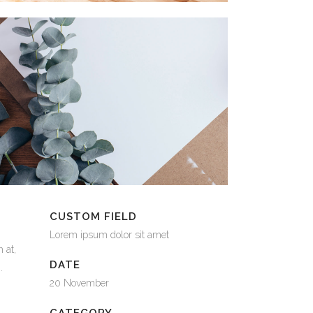
CUSTOM FIELD
Lorem ipsum dolor sit amet
 at,
DATE
.
20 November
CATEGORY