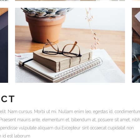
ECT
 elit. Nam cursus. Morbi ut mi. Nullam enim leo, egestas id, condimentum
raesent mauris ante, elementum et, bibendum at, posuere sit amet, nibh
uspendisse vulputate aliquam dui.Excepteur sint occaecat cupidatat non
im id est laborum